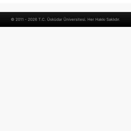
© 2011 - 2026 T.C. Üsküdar Üniversitesi. Her Hakkı Saklıdır.