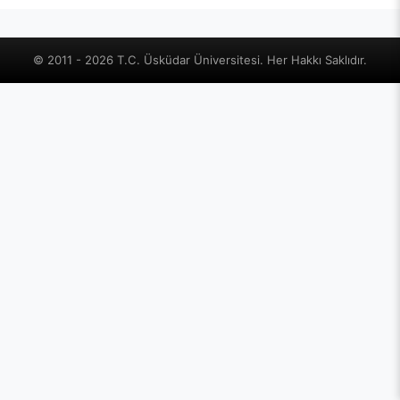
© 2011 - 2026 T.C. Üsküdar Üniversitesi. Her Hakkı Saklıdır.