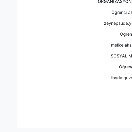
ORGANİZASYON 
Öğrenci Z
zeynepsude.ye
Öğren
melike.aks
SOSYAL 
Öğren
ilayda.guv