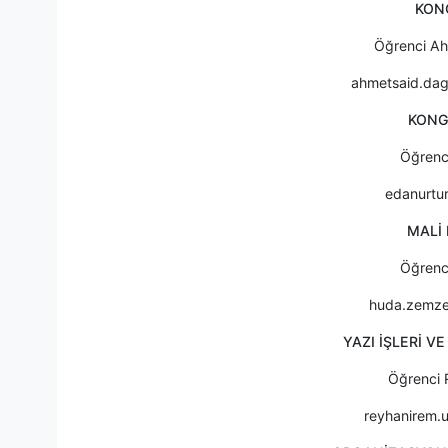
KON
Öğrenci A
ahmetsaid.dag
KONG
Öğrenc
edanurtu
MALİ
Öğren
huda.zemze
YAZI İŞLERİ V
Öğrenci 
reyhanirem.u