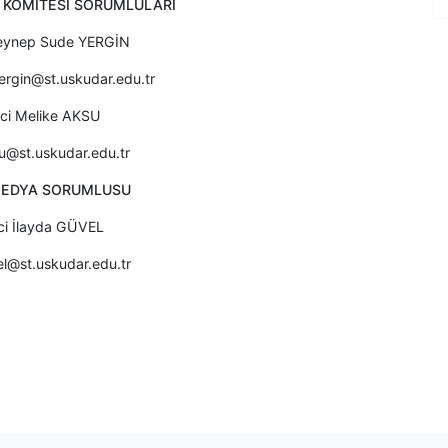
KOMİTESİ SORUMLULARI
eynep Sude YERGİN
rgin@st.uskudar.edu.tr
ci Melike AKSU
u@st.uskudar.edu.tr
MEDYA SORUMLUSU
ci İlayda GÜVEL
el@st.uskudar.edu.tr