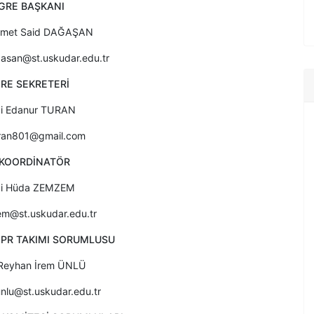
GRE BAŞKANI
hmet Said DAĞAŞAN
asan@st.uskudar.edu.tr
RE SEKRETERİ
i Edanur TURAN
ran801@gmail.com
 KOORDİNATÖR
ci Hüda ZEMZEM
m@st.uskudar.edu.tr
E PR TAKIMI SORUMLUSU
Reyhan İrem ÜNLÜ
nlu@st.uskudar.edu.tr